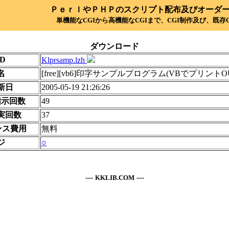
ＰｅｒｌやＰＨＰのスクリプト配布及びオーダ
単機能なCGIから高機能なCGIまで、CGI制作及び、既存C
ダウンロード
D
Klprsamp.lzh
名
[free][vb6]印字サンプルプログラム(VBでプリントO
新日
2005-05-19 21:26:26
指示回数
49
実回数
37
ンス費用
無料
ジ
○
---
---
KKLIB.COM