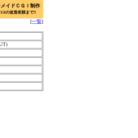
ーメイドＣＧＩ制作
GIの改造依頼まで!!
[
一覧
]
UT)